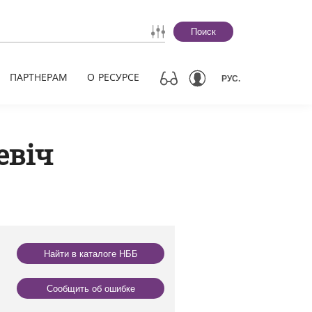
Поиск
ПАРТНЕРАМ
О РЕСУРСЕ
РУС.
евіч
Найти в каталоге НББ
Сообщить об ошибке