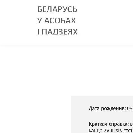
Дата рождения:
09
Краткая справка:
в
канца ХVІІІ–ХІХ стст