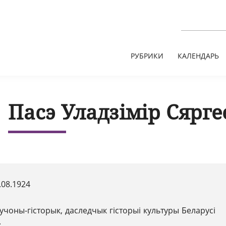
РУБРИКИ
КАЛЕНДАРЬ
Пасэ Уладзімір Сярге
.08.1924
учоны-гісторык, даследчык гісторыі культуры Беларусі
.