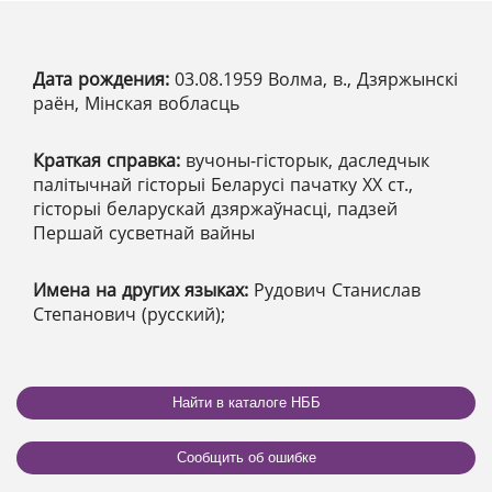
Дата рождения:
03.08.1959 Волма, в., Дзяржынскі
раён, Мінская вобласць
Краткая справка:
вучоны-гісторык, даследчык
палітычнай гісторыі Беларусі пачатку ХХ ст.,
гісторыі беларускай дзяржаўнасці, падзей
Першай сусветнай вайны
Имена на других языках:
Рудович Станислав
Степанович (русский);
Найти в каталоге НББ
Сообщить об ошибке