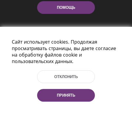
ПОМОЩЬ
Сайт использует cookies. Продолжая
просматривать страницы, вы даете согласие
на обработку файлов cookie и
пользовательских данных.
Пр-т Независимости 116
г. Минск, Республика Беларусь, 220114
Тел.: (+375 17) 368 37 37, Факс: (+375 17)
ОТКЛОНИТЬ
368 97 06
Эл. почта: inbox@nlb.by
ПРИНЯТЬ
Все права защищены
«Национальная библиотека
Беларуси» 2006 — 2026