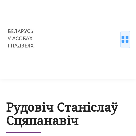
Рудовіч Станіслаў
Сцяпанавіч