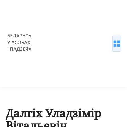
Далгіх Уладзімір
Вітальевіч