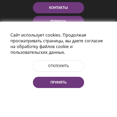
КОНТАКТЫ
ПОМОЩЬ
Сайт использует cookies. Продолжая
просматривать страницы, вы даете согласие
на обработку файлов cookie и
пользовательских данных.
ОТКЛОНИТЬ
Пр-т Независимости 116
г. Минск, Республика Беларусь, 220114
Тел.: (+375 17) 368 37 37, Факс: (+375 17)
ПРИНЯТЬ
368 97 06
Эл. почта: inbox@nlb.by