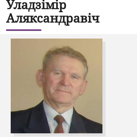
Уладзімір
Аляксандравіч