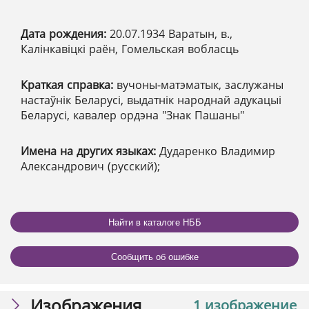
Дата рождения:
20.07.1934 Варатын, в.,
Калінкавіцкі раён, Гомельская вобласць
Краткая справка:
вучоны-матэматык, заслужаны
настаўнік Беларусі, выдатнік народнай адукацыі
Беларусі, кавалер ордэна "Знак Пашаны"
Имена на других языках:
Дударенко Владимир
Александрович (русский);
Найти в каталоге НББ
Сообщить об ошибке
Изображения
1 изображение