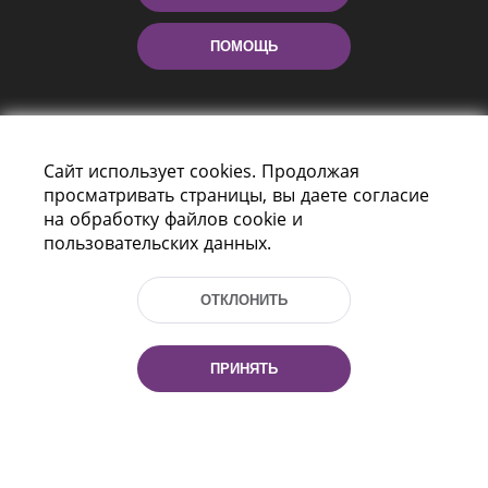
ПОМОЩЬ
Сайт использует cookies. Продолжая
просматривать страницы, вы даете согласие
на обработку файлов cookie и
пользовательских данных.
Пр-т Независимости 116
г. Минск, Республика Беларусь, 220114
Тел.: (+375 17) 368 37 37, Факс: (+375 17)
ОТКЛОНИТЬ
368 97 06
Эл. почта: inbox@nlb.by
ПРИНЯТЬ
Все права защищены
«Национальная библиотека