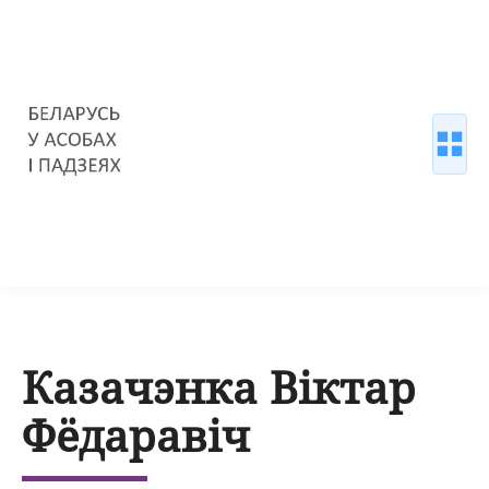
Казачэнка Віктар
Фёдаравіч