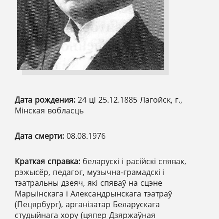
Дата рождения:
24 ці 25.12.1885 Лагойск, г.,
Мінская вобласць
Дата смерти:
08.08.1976
Краткая справка:
беларускі і расійскі спявак,
рэжысёр, педагог, музычна-грамадскі і
тэатральны дзеяч, які спяваў на сцэне
Марыінскага і Александрынскага тэатраў
(Пецярбург), арганізатар Беларускага
студыйнага хору (цяпер Дзяржаўная