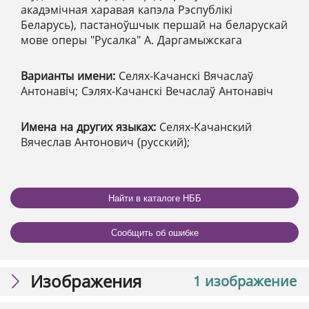
акадэмічная харавая капэла Рэспублікі
Беларусь), пастаноўшчык першай на беларускай
мове оперы "Русалка" А. Даргамыжскага
Варианты имени:
Селях-Качанскі Вячаслаў
Антонавіч; Сэлях-Качанскі Вечаслаў Антонавіч
Имена на других языках:
Селях-Качанский
Вячеслав Антонович (русский);
Найти в каталоге НББ
Сообщить об ошибке
Изображения
1 изображение