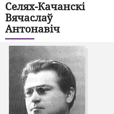
Селях-Качанскі
Вячаслаў
Антонавіч