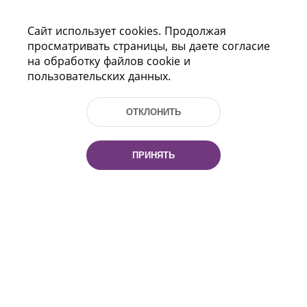
Сайт использует cookies. Продолжая
ПОМОЩЬ
просматривать страницы, вы даете согласие
на обработку файлов cookie и
пользовательских данных.
ОТКЛОНИТЬ
ПРИНЯТЬ
Пр-т Независимости 116
г. Минск, Республика Беларусь, 220114
Тел.: (+375 17) 368 37 37, Факс: (+375 17)
368 97 06
Эл. почта: inbox@nlb.by
Все права защищены
«Национальная библиотека