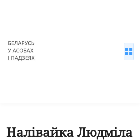
Налівайка Людміла