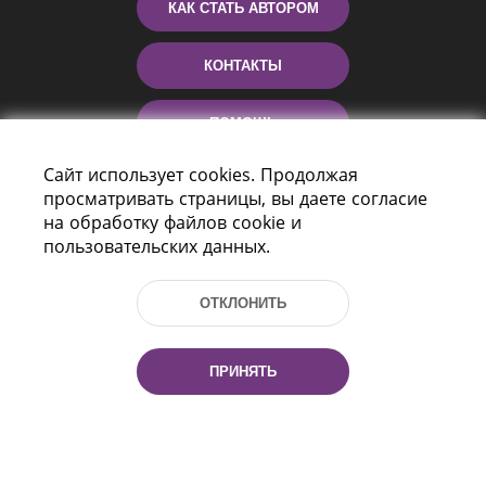
КАК СТАТЬ АВТОРОМ
КОНТАКТЫ
ПОМОЩЬ
Сайт использует cookies. Продолжая
просматривать страницы, вы даете согласие
на обработку файлов cookie и
пользовательских данных.
ОТКЛОНИТЬ
Пр-т Независимости 116
г. Минск, Республика Беларусь, 220114
ПРИНЯТЬ
Тел.: (+375 17) 368 37 37, Факс: (+375 17)
368 97 06
Эл. почта: inbox@nlb.by