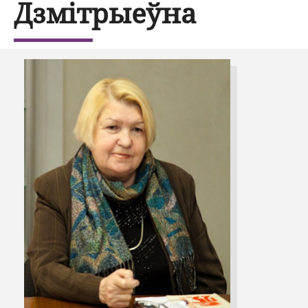
Дзмітрыеўна