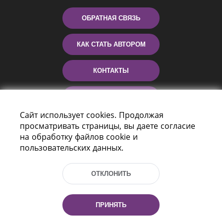
ОБРАТНАЯ СВЯЗЬ
КАК СТАТЬ АВТОРОМ
КОНТАКТЫ
ПОМОЩЬ
Сайт использует cookies. Продолжая
просматривать страницы, вы даете согласие
на обработку файлов cookie и
пользовательских данных.
ОТКЛОНИТЬ
Пр-т Независимости 116
г. Минск, Республика Беларусь, 220114
ПРИНЯТЬ
Тел.: (+375 17) 368 37 37, Факс: (+375 17)