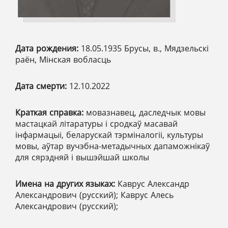
Дата рождения:
18.05.1935 Брусы, в., Мядзельскі
раён, Мінская вобласць
Дата смерти:
12.10.2022
Краткая справка:
мовазнавец, даследчык мовы
мастацкай літаратуры і сродкаў масавай
інфармацыі, беларускай тэрміналогіі, культуры
мовы, аўтар вучэбна-метадычных дапаможнікаў
для сярэдняй і вышэйшай школы
Имена на других языках:
Каврус Александр
Александрович (русский); Каврус Алесь
Александрович (русский);