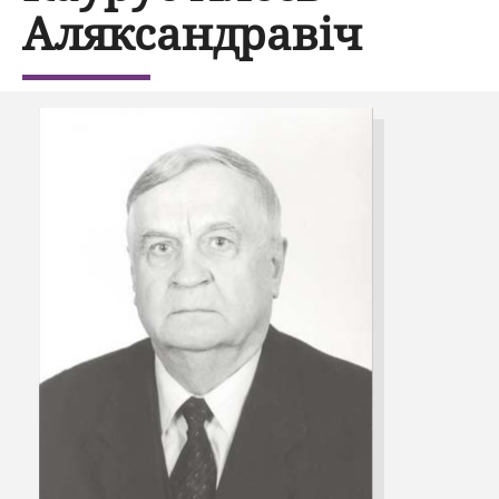
Аляксандравіч