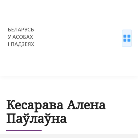
Кесарава Алена
Паўлаўна