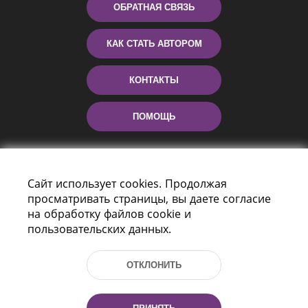
ОБРАТНАЯ СВЯЗЬ
КАК СТАТЬ АВТОРОМ
КОНТАКТЫ
ПОМОЩЬ
Сайт использует cookies. Продолжая
просматривать страницы, вы даете согласие
на обработку файлов cookie и
пользовательских данных.
Пр-т Независимости 116
г. Минск, Республика Беларусь, 220114
ОТКЛОНИТЬ
Тел.: (+375 17) 368 37 37, Факс: (+375 17)
368 97 06