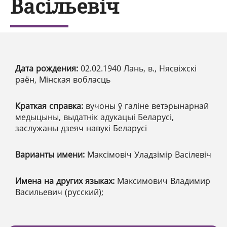
Васільевіч
Дата рождения:
02.02.1940 Лань, в., Нясвіжскі
раён, Мінская вобласць
Краткая справка:
вучоны ў галіне ветэрынарнай
медыцыны, выдатнік адукацыі Беларусі,
заслужаны дзеяч навукі Беларусі
Варианты имени:
Максімовіч Уладзімір Васілевіч
Имена на других языках:
Максимович Владимир
Васильевич (русский);