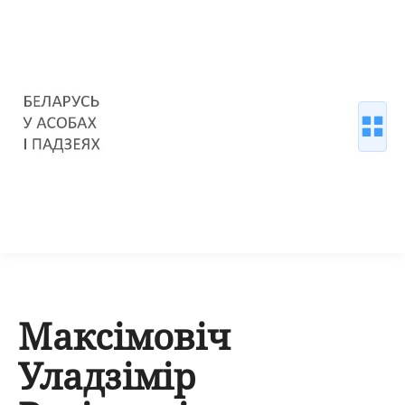
Максімовіч
Уладзімір