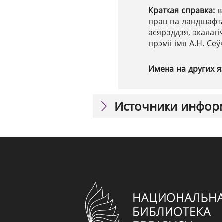
Краткая справка:
в
прац па ландшафта
асяроддзя, экалагі
прэміі імя А.Н. Сеў
Имена на других я
Источники инфор