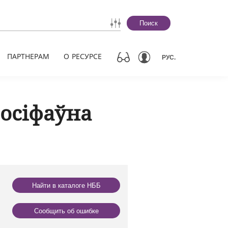
Поиск
ПАРТНЕРАМ
О РЕСУРСЕ
РУС.
Іосіфаўна
Найти в каталоге НББ
Сообщить об ошибке