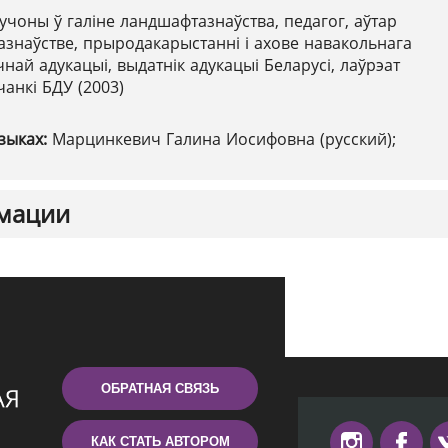
учоны ў галіне ландшафтазнаўства, педагог, аўтар
знаўстве, прыродакарыстанні і ахове навакольнага
чнай адукацыі, выдатнік адукацыі Беларусі, лаўрэат
чанкі БДУ (2003)
зыках:
Марцинкевич Галина Иосифовна (русский);
мации
ОБРАТНАЯ СВЯЗЬ
КАК СТАТЬ АВТОРОМ