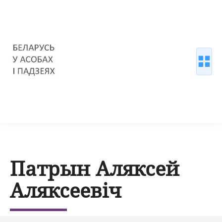
Патрын Аляксей
Аляксеевіч