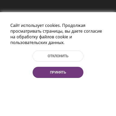
Сайт использует cookies. Продолжая
просматривать страницы, вы даете согласие
на обработку файлов cookie и
пользовательских данных.
Пр-т Независимости 116
г. Минск, Республика Беларусь, 220114
Тел.: (+375 17) 368 37 37, Факс: (+375 17)
ОТКЛОНИТЬ
368 97 06
Эл. почта: inbox@nlb.by
ПРИНЯТЬ
Все права защищены
«Национальная библиотека
Беларуси» 2006 — 2026
Разработка сайта:
mrsoft.by
Техподдержка:
pras.by