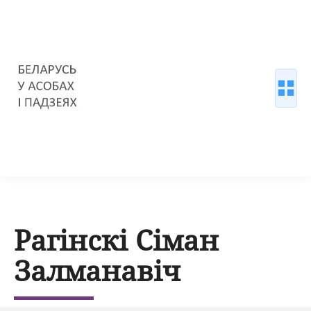
Рагінскі Сіман
Залманавіч