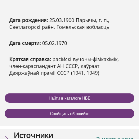
Дата рождения:
25.03.1900 Парычы, г. п.,
Светлагорскі раён, Гомельская вобласць
Дата смерти:
05.02.1970
Краткая справка:
расійскі вучоны-фізікахімік,
член-карэспандэнт АН СССР, лаўрэат
Дзяржаўнай прэміі СССР (1941, 1949)
Найти в каталоге НББ
Сообщить об ошибке
Источники