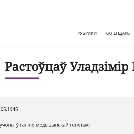
РУБРИКИ
КАЛЕНДАРЬ
Растоўцаў Уладзімір
.05.1945
учоны ў галіне медыцынскай генетыкі