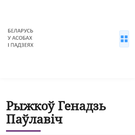
Рыжкоў Генадзь
Паўлавіч