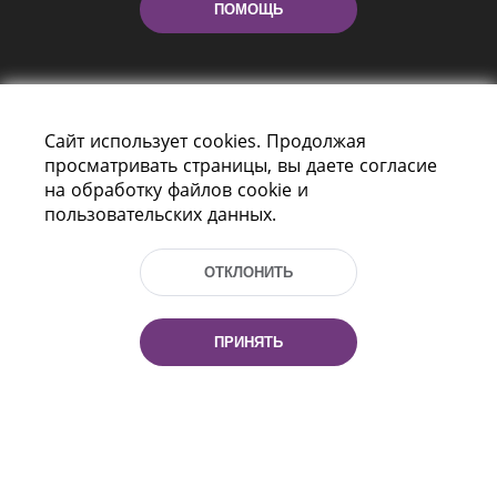
ПОМОЩЬ
Сайт использует cookies. Продолжая
просматривать страницы, вы даете согласие
на обработку файлов cookie и
пользовательских данных.
Пр-т Независимости 116
г. Минск, Республика Беларусь, 220114
Тел.: (+375 17) 368 37 37, Факс: (+375 17)
ОТКЛОНИТЬ
368 97 06
Эл. почта: inbox@nlb.by
ПРИНЯТЬ
Все права защищены
«Национальная библиотека
Беларуси» 2006 — 2026
Разработка сайта:
mrsoft.by