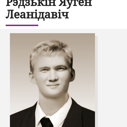
Рэдзькін Яўген
Леанідавіч