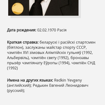
Дата рождения:
02.02.1970 Расія
Краткая справка:
беларускі і расійскі спартсмен
(біятлон), заслужаны майстар спорту СССР,
чэмпіён XVI зімовых Алімпійскіх гульняў (1992,
Альбервіль), чэмпіён свету (1992), бронзавы
прызёр чэмпіянату Еўропы (1994), чэмпіён СНД
(1992)
Имена на других языках:
Redkin Yevgeny
(английский); Редькин Евгений Леонидович
(русский);