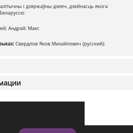
алітычны і дзяржаўны дзеяч, дзейнасць якога
 Беларуссю
ей; Андрэй; Макс
зыках:
Свердлов Яков Михайлович (русский);
мации