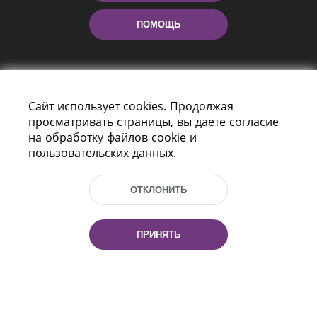
ПОМОЩЬ
Сайт использует cookies. Продолжая
просматривать страницы, вы даете согласие
на обработку файлов cookie и
пользовательских данных.
Пр-т Независимости 116
г. Минск, Республика Беларусь, 220114
Тел.: (+375 17) 368 37 37, Факс: (+375 17)
ОТКЛОНИТЬ
368 97 06
Эл. почта: inbox@nlb.by
ПРИНЯТЬ
Все права защищены
«Национальная библиотека
Беларуси» 2006 — 2026