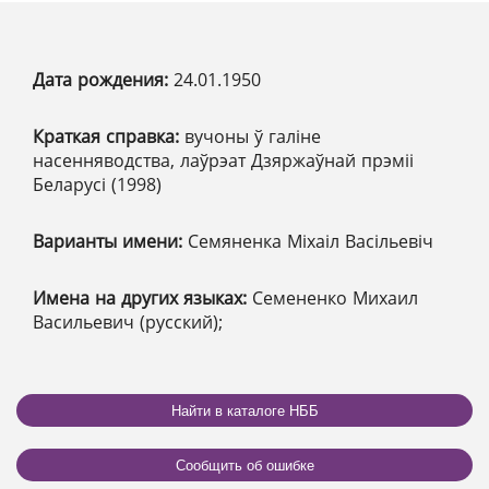
Дата рождения:
24.01.1950
Краткая справка:
вучоны ў галіне
насенняводства, лаўрэат Дзяржаўнай прэміі
Беларусі (1998)
Варианты имени:
Семяненка Міхаіл Васільевіч
Имена на других языках:
Семененко Михаил
Васильевич (русский);
Найти в каталоге НББ
Сообщить об ошибке