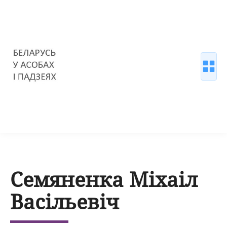
Семяненка Міхаіл
Васільевіч