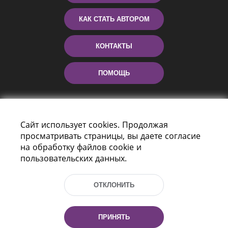
КАК СТАТЬ АВТОРОМ
КОНТАКТЫ
ПОМОЩЬ
Сайт использует cookies. Продолжая
просматривать страницы, вы даете согласие
на обработку файлов cookie и
пользовательских данных.
Пр-т Независимости 116
г. Минск, Республика Беларусь, 220114
ОТКЛОНИТЬ
Тел.: (+375 17) 368 37 37, Факс: (+375 17)
368 97 06
Эл. почта: inbox@nlb.by
ПРИНЯТЬ