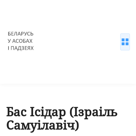
Бас Ісідар (Ізраіль
Самуілавіч)