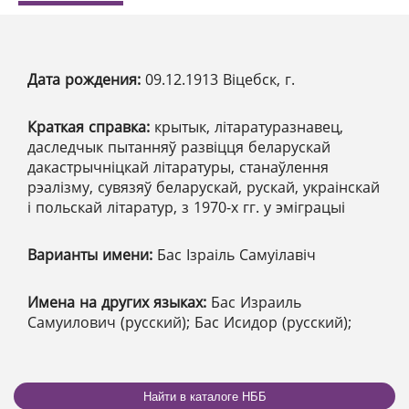
Дата рождения:
09.12.1913 Віцебск, г.
Краткая справка:
крытык, літаратуразнавец,
даследчык пытанняў развіцця беларускай
дакастрычніцкай літаратуры, станаўлення
рэалізму, сувязяў беларускай, рускай, украінскай
і польскай літаратур, з 1970-х гг. у эміграцыі
Варианты имени:
Бас Ізраіль Самуілавіч
Имена на других языках:
Бас Израиль
Самуилович (русский); Бас Исидор (русский);
Найти в каталоге НББ