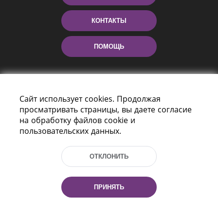
КОНТАКТЫ
ПОМОЩЬ
Сайт использует cookies. Продолжая
просматривать страницы, вы даете согласие
на обработку файлов cookie и
пользовательских данных.
Пр-т Независимости 116
г. Минск, Республика Беларусь, 220114
ОТКЛОНИТЬ
Тел.: (+375 17) 368 37 37, Факс: (+375 17)
368 97 06
Эл. почта: inbox@nlb.by
ПРИНЯТЬ