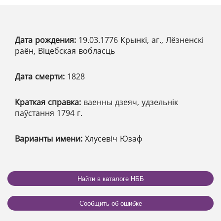
Дата рождения:
19.03.1776 Крынкі, аг., Лёзненскі
раён, Віцебская вобласць
Дата смерти:
1828
Краткая справка:
ваенны дзеяч, удзельнік
паўстання 1794 г.
Варианты имени:
Хлусевіч Юзаф
Найти в каталоге НББ
Сообщить об ошибке