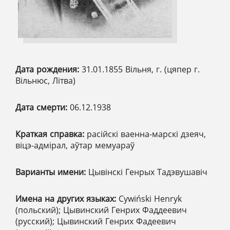
Дата рождения:
31.01.1855 Вільня, г. (цяпер г.
Вільнюс, Літва)
Дата смерти:
06.12.1938
Краткая справка:
расійскі ваенна-марскі дзеяч,
віцэ-адмірал, аўтар мемуараў
Варианты имени:
Цывінскі Генрых Тадэвушавіч
Имена на других языках:
Cywiński Henryk
(польский); Цывинский Генрих Фаддеевич
(русский); Цывинский Генрих Фадеевич