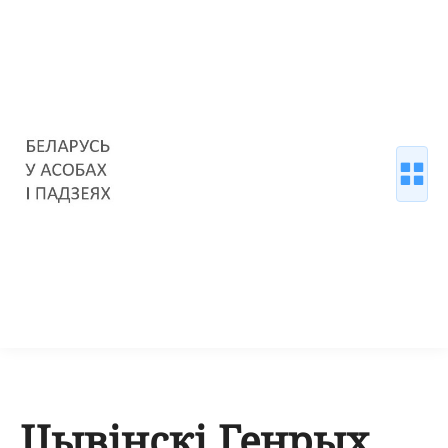
Цывінскі Генрых