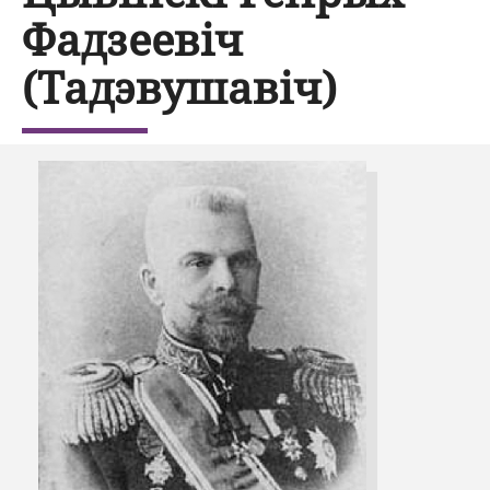
Фадзеевіч
(Тадэвушавіч)