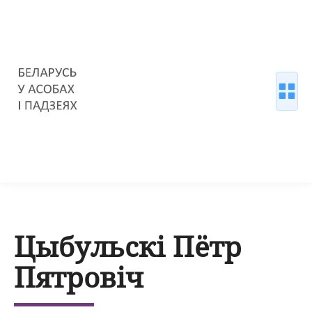
Цыбульскі Пётр
Пятровіч