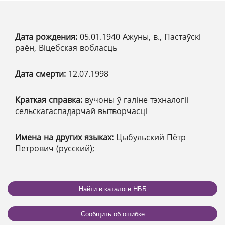
Дата рождения:
05.01.1940 Ажуны, в., Пастаўскі
раён, Віцебская вобласць
Дата смерти:
12.07.1998
Краткая справка:
вучоны ў галіне тэхналогіі
сельскагаспадарчай вытворчасці
Имена на других языках:
Цыбульский Пётр
Петрович (русский);
Найти в каталоге НББ
Сообщить об ошибке