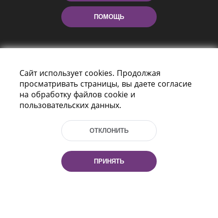
ПОМОЩЬ
Сайт использует cookies. Продолжая
просматривать страницы, вы даете согласие
на обработку файлов cookie и
пользовательских данных.
Пр-т Независимости 116
г. Минск, Республика Беларусь, 220114
Тел.: (+375 17) 368 37 37, Факс: (+375 17)
ОТКЛОНИТЬ
368 97 06
Эл. почта: inbox@nlb.by
ПРИНЯТЬ
Все права защищены
«Национальная библиотека
Беларуси» 2006 — 2026