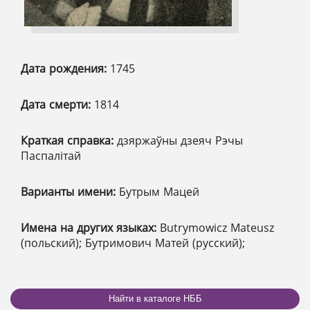
Дата рождения:
1745
Дата смерти:
1814
Краткая справка:
дзяржаўны дзеяч Рэчы
Паспалітай
Варианты имени:
Бутрым Мацей
Имена на других языках:
Butrymowicz Mateusz
(польский); Бутримович Матей (русский);
Найти в каталоге НББ