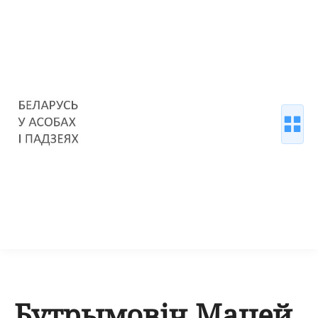
Бутрымовіч Мацей,