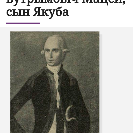
сын Якуба