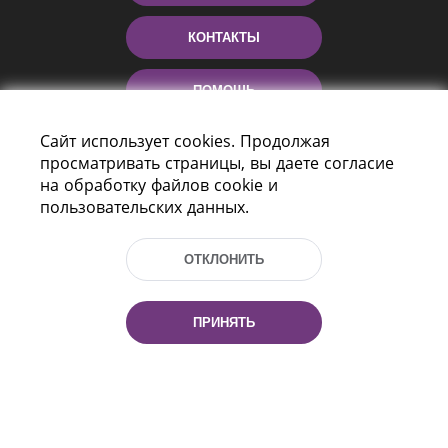
КОНТАКТЫ
ПОМОЩЬ
Сайт использует cookies. Продолжая
просматривать страницы, вы даете согласие
на обработку файлов cookie и
пользовательских данных.
ОТКЛОНИТЬ
Пр-т Независимости 116
г. Минск, Республика Беларусь, 220114
ПРИНЯТЬ
Тел.: (+375 17) 368 37 37, Факс: (+375 17)
368 97 06
Эл. почта: inbox@nlb.by