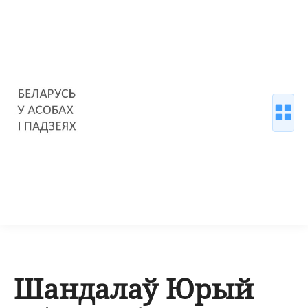
Шандалаў Юрый