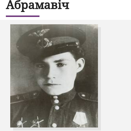
Абрамавіч