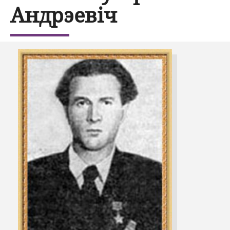
Андрэевіч