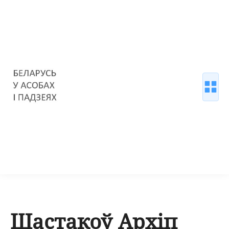
Шастакоў Архіп