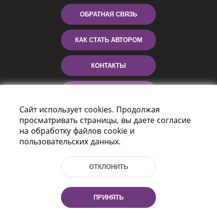
ОБРАТНАЯ СВЯЗЬ
КАК СТАТЬ АВТОРОМ
КОНТАКТЫ
ПОМОЩЬ
Сайт использует cookies. Продолжая
просматривать страницы, вы даете согласие
на обработку файлов cookie и
пользовательских данных.
ОТКЛОНИТЬ
Пр-т Независимости 116
г. Минск, Республика Беларусь, 220114
ПРИНЯТЬ
Тел.: (+375 17) 368 37 37, Факс: (+375 17)
368 97 06