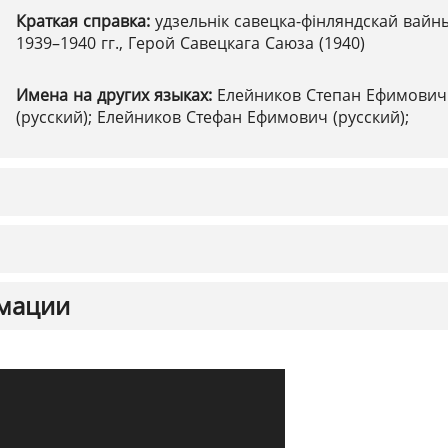
Краткая справка:
удзельнік савецка-фінляндскай вайн
1939–1940 гг., Герой Савецкага Саюза (1940)
Имена на других языках:
Елейников Степан Ефимович
(русский); Елейников Стефан Ефимович (русский);
мации