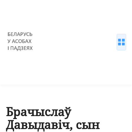
Брачыслаў
Давыдавіч, сын