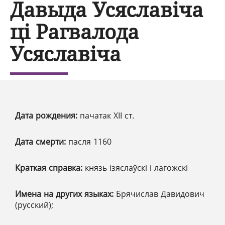
Давыда Усяславіча
ці Рагвалода
Усяславіча
Дата рождения:
пачатак XІІ ст.
Дата смерти:
пасля 1160
Краткая справка:
князь ізяслаўскі і лагожскі
Имена на других языках:
Брячислав Давидович
(русский);