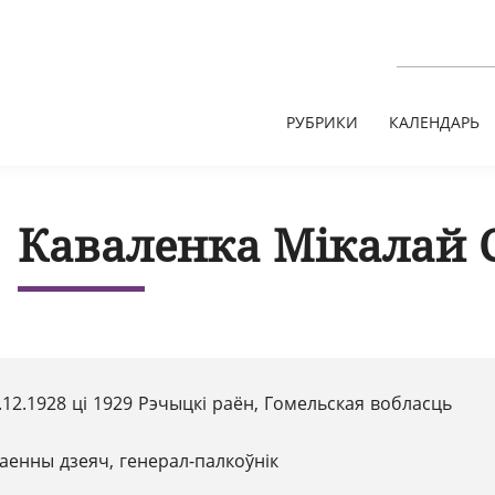
РУБРИКИ
КАЛЕНДАРЬ
Каваленка Мікалай 
.12.1928 ці 1929 Рэчыцкі раён, Гомельская вобласць
аенны дзеяч, генерал-палкоўнік