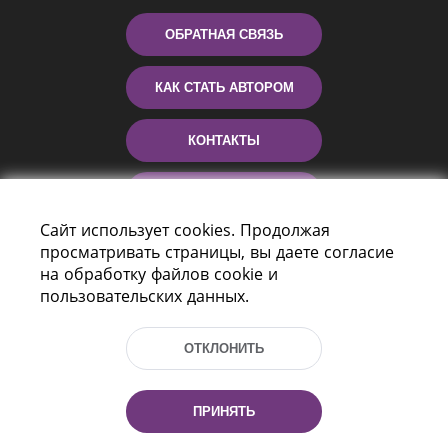
ОБРАТНАЯ СВЯЗЬ
КАК СТАТЬ АВТОРОМ
КОНТАКТЫ
ПОМОЩЬ
Сайт использует cookies. Продолжая
просматривать страницы, вы даете согласие
на обработку файлов cookie и
пользовательских данных.
ОТКЛОНИТЬ
Пр-т Независимости 116
г. Минск, Республика Беларусь, 220114
ПРИНЯТЬ
Тел.: (+375 17) 368 37 37, Факс: (+375 17)