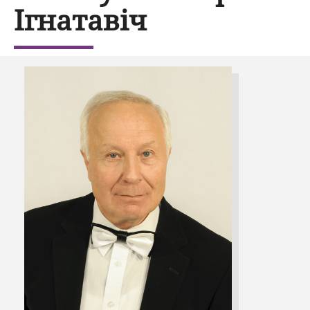
Ігнатавіч