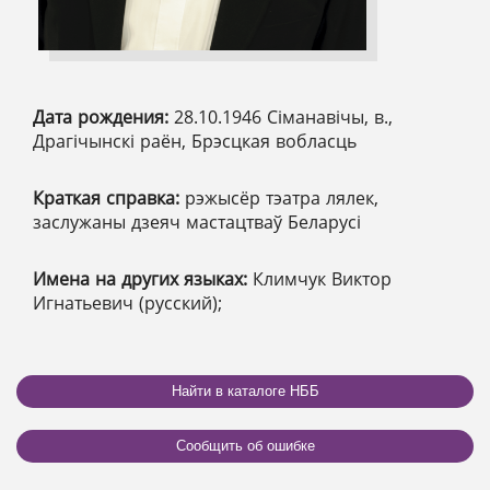
Дата рождения:
28.10.1946 Сіманавічы, в.,
Драгічынскі раён, Брэсцкая вобласць
Краткая справка:
рэжысёр тэатра лялек,
заслужаны дзеяч мастацтваў Беларусі
Имена на других языках:
Климчук Виктор
Игнатьевич (русский);
Найти в каталоге НББ
Сообщить об ошибке