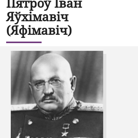
Пятроў Іван
Яўхімавіч
(Яфімавіч)