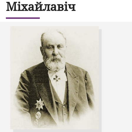
Міхайлавіч