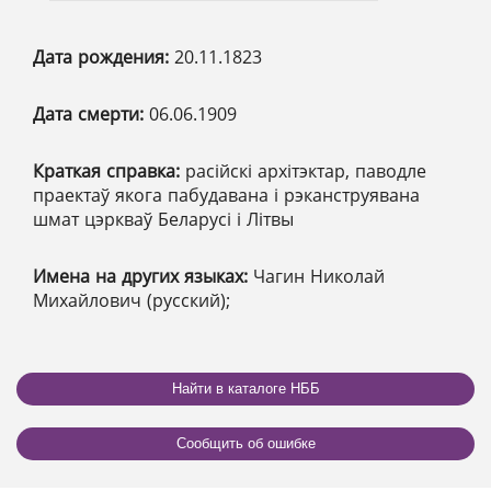
Дата рождения:
20.11.1823
Дата смерти:
06.06.1909
Краткая справка:
расійскі архітэктар, паводле
праектаў якога пабудавана і рэканструявана
шмат цэркваў Беларусі і Літвы
Имена на других языках:
Чагин Николай
Михайлович (русский);
Найти в каталоге НББ
Сообщить об ошибке