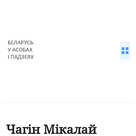
Чагін Мікалай