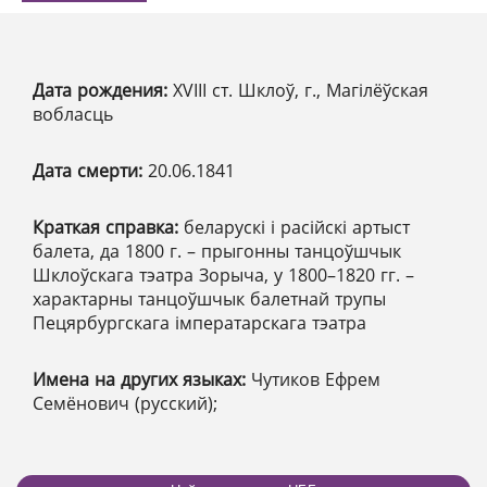
Дата рождения:
XVІІІ ст. Шклоў, г., Магілёўская
вобласць
Дата смерти:
20.06.1841
Краткая справка:
беларускі і расійскі артыст
балета, да 1800 г. – прыгонны танцоўшчык
Шклоўскага тэатра Зорыча, у 1800–1820 гг. –
характарны танцоўшчык балетнай трупы
Пецярбургскага імператарскага тэатра
Имена на других языках:
Чутиков Ефрем
Семёнович (русский);