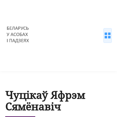
Чуцікаў Яфрэм
Сямёнавіч