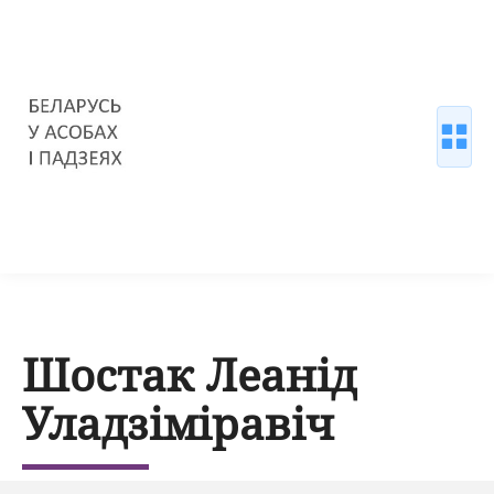
Шостак Леанід
Уладзіміравіч