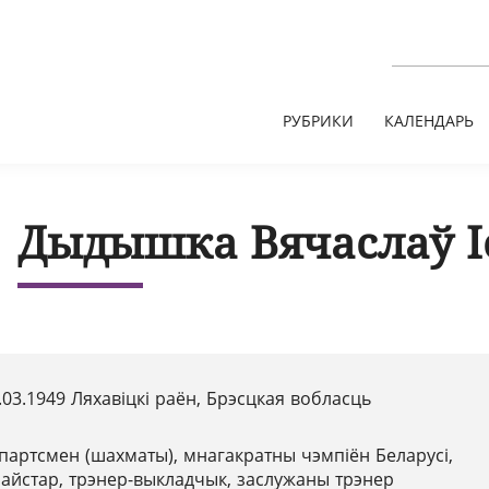
РУБРИКИ
КАЛЕНДАРЬ
Дыдышка Вячаслаў І
.03.1949 Ляхавіцкі раён, Брэсцкая вобласць
партсмен (шахматы), мнагакратны чэмпіён Беларусі,
айстар, трэнер-выкладчык, заслужаны трэнер