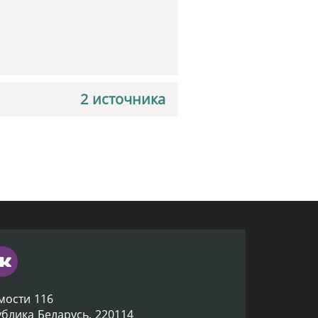
2 источника
мости 116
ублика Беларусь, 220114