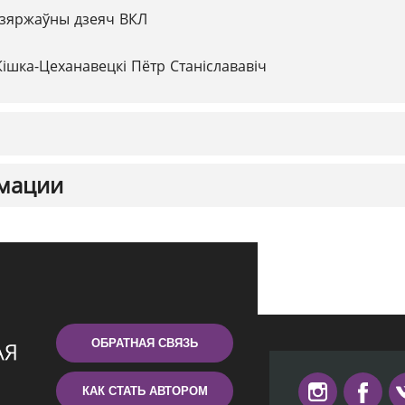
зяржаўны дзеяч ВКЛ
Кішка-Цеханавецкі Пётр Станіслававіч
мации
ОБРАТНАЯ СВЯЗЬ
КАК СТАТЬ АВТОРОМ