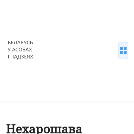
Нехарошава