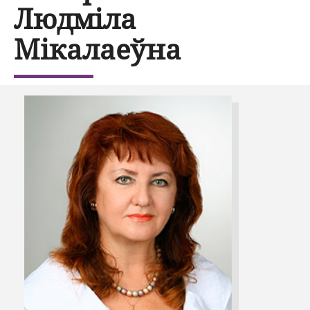
Людміла
Мікалаеўна