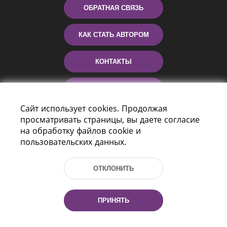
ОБРАТНАЯ СВЯЗЬ
КАК СТАТЬ АВТОРОМ
КОНТАКТЫ
ПОМОЩЬ
Сайт использует cookies. Продолжая
просматривать страницы, вы даете согласие
на обработку файлов cookie и
пользовательских данных.
ОТКЛОНИТЬ
Пр-т Независимости 116
г. Минск, Республика Беларусь, 220114
ПРИНЯТЬ
Тел.: (+375 17) 368 37 37, Факс: (+375 17)
368 97 06