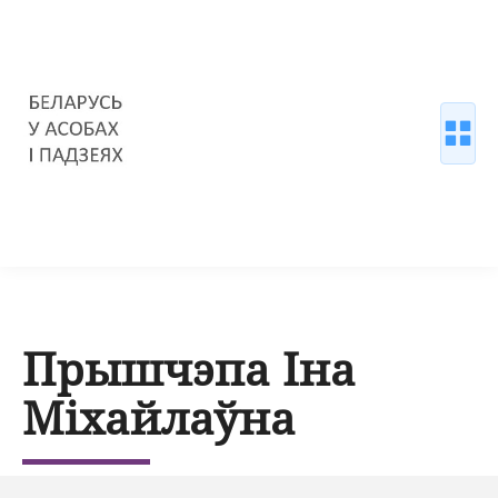
Прышчэпа Іна
Міхайлаўна