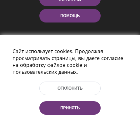
ПОМОЩЬ
Сайт использует cookies. Продолжая
просматривать страницы, вы даете согласие
на обработку файлов cookie и
пользовательских данных.
Пр-т Независимости 116
г. Минск, Республика Беларусь, 220114
ОТКЛОНИТЬ
Тел.: (+375 17) 368 37 37, Факс: (+375 17)
368 97 06
Эл. почта: inbox@nlb.by
ПРИНЯТЬ
Все права защищены
«Национальная библиотека