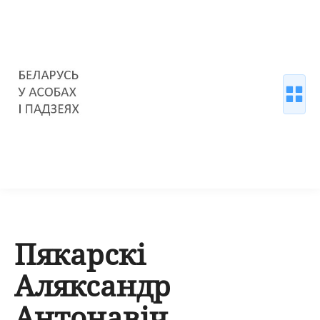
Пякарскі
Аляксандр
Антонавіч