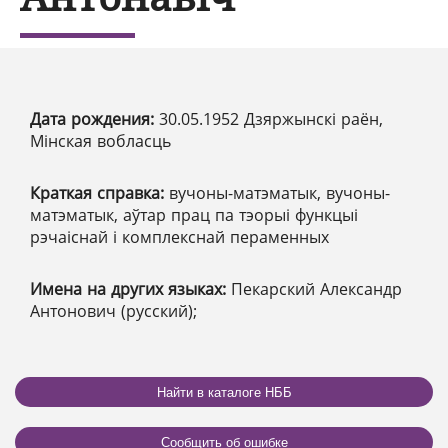
Дата рождения:
30.05.1952 Дзяржынскі раён,
Мінская вобласць
Краткая справка:
вучоны-матэматык, вучоны-
матэматык, аўтар прац па тэорыі функцыі
рэчаіснай і комплекснай пераменных
Имена на других языках:
Пекарский Александр
Антонович (русский);
Найти в каталоге НББ
Сообщить об ошибке