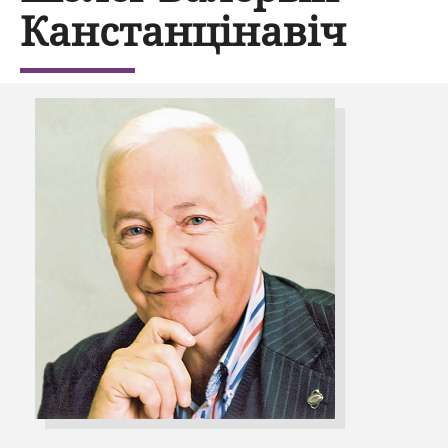
Канстанцінавіч