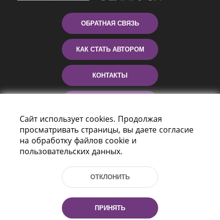
ОБРАТНАЯ СВЯЗЬ
КАК СТАТЬ АВТОРОМ
КОНТАКТЫ
ПОМОЩЬ
Сайт использует cookies. Продолжая
просматривать страницы, вы даете согласие
на обработку файлов cookie и
пользовательских данных.
ОТКЛОНИТЬ
Пр-т Независимости 116
г. Минск, Республика Беларусь, 220114
ПРИНЯТЬ
Тел.: (+375 17) 368 37 37, Факс: (+375 17)