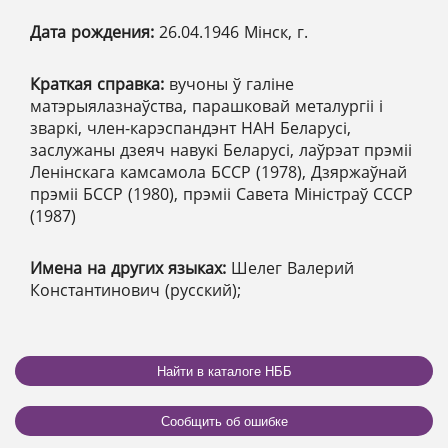
Дата рождения:
26.04.1946 Мінск, г.
Краткая справка:
вучоны ў галіне
матэрыялазнаўства, парашковай металургіі і
зваркі, член-карэспандэнт НАН Беларусі,
заслужаны дзеяч навукі Беларусі, лаўрэат прэміі
Ленінскага камсамола БССР (1978), Дзяржаўнай
прэміі БССР (1980), прэміі Савета Міністраў СССР
(1987)
Имена на других языках:
Шелег Валерий
Константинович (русский);
Найти в каталоге НББ
Сообщить об ошибке