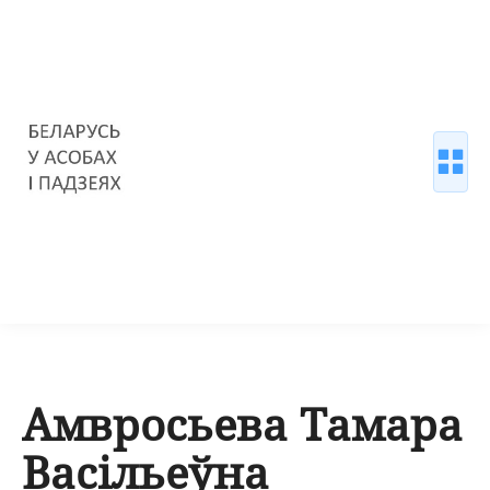
Амвросьева Тамара
Васільеўна