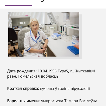
Дата рождения:
10.04.1956 Тураў, г., Жыткавіцкі
раён, Гомельская вобласць
Краткая справка:
вучоны ў галіне вірусалогіі
Варианты имени:
Амвросьева Тамара Васілеўна