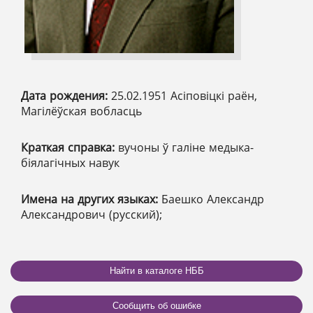
Дата рождения:
25.02.1951 Асіповіцкі раён,
Магілёўская вобласць
Краткая справка:
вучоны ў галіне медыка-
біялагічных навук
Имена на других языках:
Баешко Александр
Александрович (русский);
Найти в каталоге НББ
Сообщить об ошибке