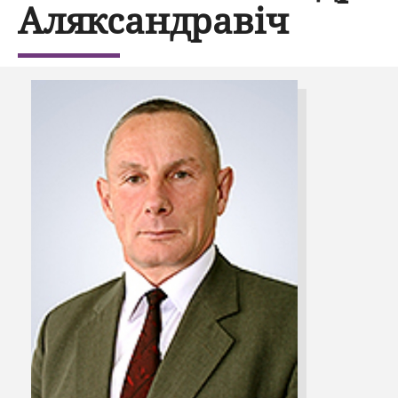
Аляксандравіч