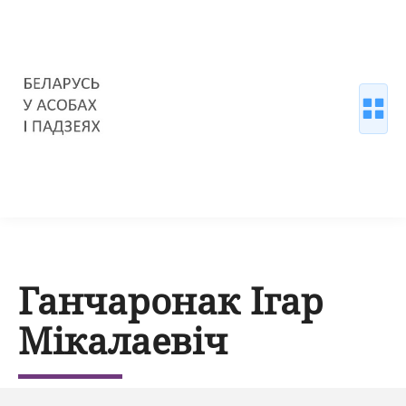
Ганчаронак Ігар
Мікалаевіч