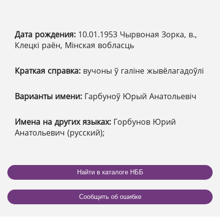
Дата рождения:
10.01.1953 Чырвоная Зорка, в.,
Клецкі раён, Мінская вобласць
Краткая справка:
вучоны ў галіне жывёлагадоўлі
Варианты имени:
Гарбуноў Юрый Анатольевіч
Имена на других языках:
Горбунов Юрий
Анатольевич (русский);
Найти в каталоге НББ
Сообщить об ошибке