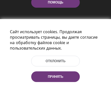
ПОМОЩЬ
Сайт использует cookies. Продолжая
просматривать страницы, вы даете согласие
на обработку файлов cookie и
пользовательских данных.
Пр-т Независимости 116
г. Минск, Республика Беларусь, 220114
Тел.: (+375 17) 368 37 37, Факс: (+375 17)
ОТКЛОНИТЬ
368 97 06
Эл. почта: inbox@nlb.by
ПРИНЯТЬ
Все права защищены
«Национальная библиотека
Беларуси» 2006 — 2026
Разработка сайта:
mrsoft.by