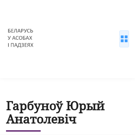
Гарбуноў Юрый
Анатолевіч