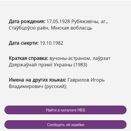
Дата рождения:
17.05.1928 Рубяжэвічы, аг.,
Стаўбцоўскі раён, Мінская вобласць
Дата смерти:
19.10.1982
Краткая справка:
вучоны-астраном, лаўрэат
Дзяржаўнай прэміі Украіны (1983)
Имена на других языках:
Гаврилов Игорь
Владимирович (русский);
Найти в каталоге НББ
Сообщить об ошибке