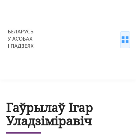
Гаўрылаў Ігар
Уладзіміравіч