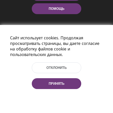
ПОМОЩЬ
Сайт использует cookies. Продолжая
просматривать страницы, вы даете согласие
на обработку файлов cookie и
пользовательских данных.
Пр-т Независимости 116
г. Минск, Республика Беларусь, 220114
Тел.: (+375 17) 368 37 37, Факс: (+375 17)
ОТКЛОНИТЬ
368 97 06
Эл. почта: inbox@nlb.by
ПРИНЯТЬ
Все права защищены
«Национальная библиотека
Беларуси» 2006 — 2026