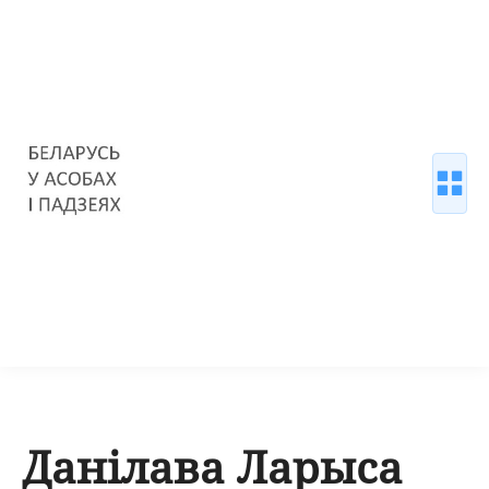
Данілава Ларыса