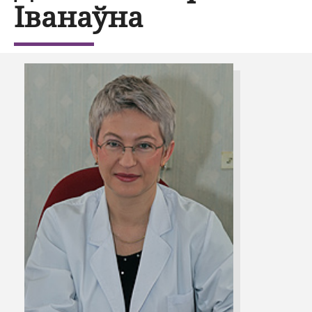
Іванаўна