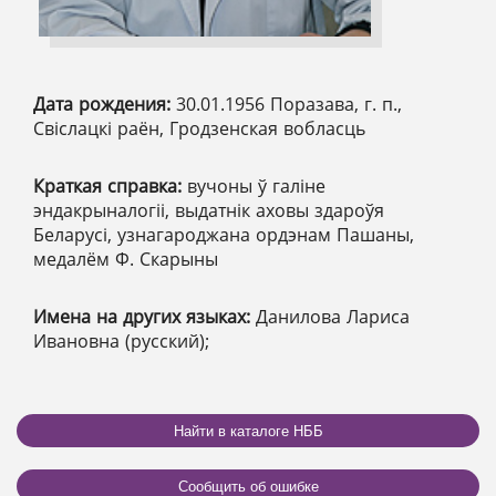
Дата рождения:
30.01.1956 Поразава, г. п.,
Свіслацкі раён, Гродзенская вобласць
Краткая справка:
вучоны ў галіне
эндакрыналогіі, выдатнік аховы здароўя
Беларусі, узнагароджана ордэнам Пашаны,
медалём Ф. Скарыны
Имена на других языках:
Данилова Лариса
Ивановна (русский);
Найти в каталоге НББ
Сообщить об ошибке