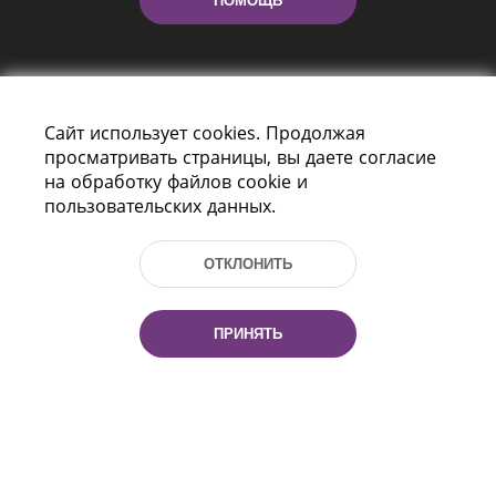
ПОМОЩЬ
Сайт использует cookies. Продолжая
просматривать страницы, вы даете согласие
на обработку файлов cookie и
пользовательских данных.
Пр-т Независимости 116
г. Минск, Республика Беларусь, 220114
Тел.: (+375 17) 368 37 37, Факс: (+375 17)
ОТКЛОНИТЬ
368 97 06
Эл. почта: inbox@nlb.by
ПРИНЯТЬ
Все права защищены
«Национальная библиотека
Беларуси» 2006 — 2026
Разработка сайта:
mrsoft.by