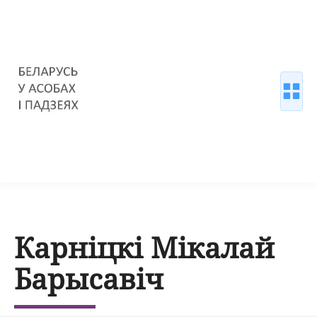
Карніцкі Мікалай
Барысавіч