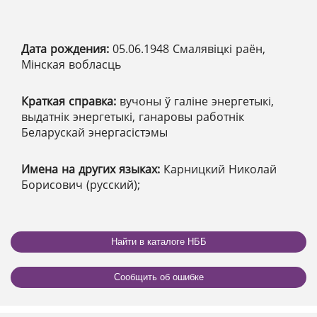
Дата рождения:
05.06.1948 Смалявіцкі раён,
Мінская вобласць
Краткая справка:
вучоны ў галіне энергетыкі,
выдатнік энергетыкі, ганаровы работнік
Беларускай энергасістэмы
Имена на других языках:
Карницкий Николай
Борисович (русский);
Найти в каталоге НББ
Сообщить об ошибке