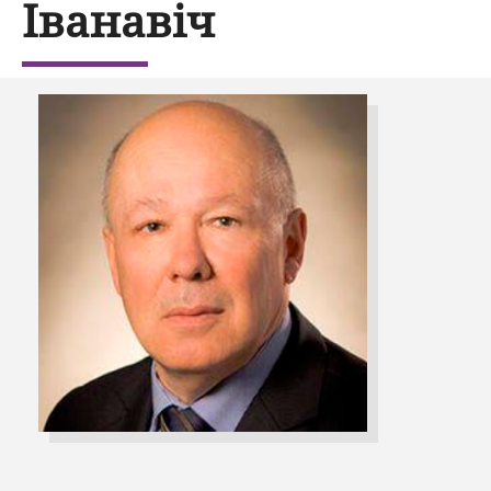
Іванавіч