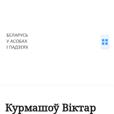
Курмашоў Віктар