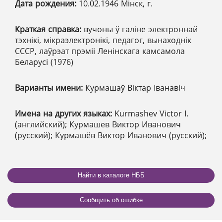
Дата рождения:
10.02.1946 Мінск, г.
Краткая справка:
вучоны ў галіне электроннай
тэхнікі, мікраэлектронікі, педагог, вынаходнік
СССР, лаўрэат прэміі Ленінскага камсамола
Беларусі (1976)
Варианты имени:
Курмашаў Віктар Іванавіч
Имена на других языках:
Kurmashev Victor I.
(английский); Курмашев Виктор Иванович
(русский); Курмашёв Виктор Иванович (русский);
Найти в каталоге НББ
Сообщить об ошибке