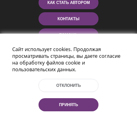
КАК СТАТЬ АВТОРОМ
КОНТАКТЫ
ПОМОЩЬ
Сайт использует cookies. Продолжая
просматривать страницы, вы даете согласие
на обработку файлов cookie и
пользовательских данных.
ОТКЛОНИТЬ
Пр-т Независимости 116
г. Минск, Республика Беларусь, 220114
ПРИНЯТЬ
Тел.: (+375 17) 368 37 37, Факс: (+375 17)
368 97 06
Эл. почта: inbox@nlb.by