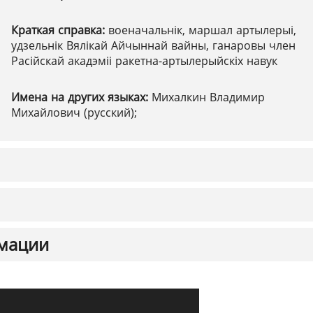
Краткая справка:
военачальнік, маршал артылерыі,
удзельнік Вялікай Айчыннай вайны, ганаровы член
Расійскай акадэміі ракетна-артылерыйскіх навук
Имена на других языках:
Михалкин Владимир
Михайлович (русский);
мации