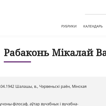
РУБРИКИ
КАЛЕНДАРЬ
Рабаконь Мікалай Ва
.04.1942 Шалашы, в., Чэрвеньскі раён, Мінская
учоны-філосаф, аўтар вучэбных і вучэбна-