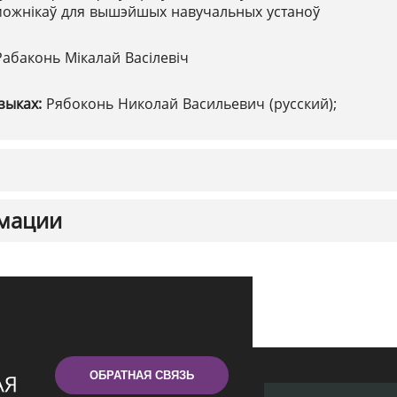
ожнікаў для вышэйшых навучальных устаноў
Рабаконь Мікалай Васілевіч
зыках:
Рябоконь Николай Васильевич (русский);
мации
ОБРАТНАЯ СВЯЗЬ