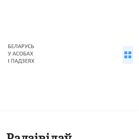
Радзівілаў