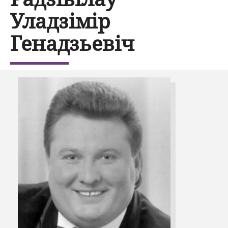
Уладзімір
Генадзьевіч