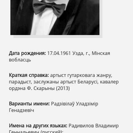
Дата рождения:
17.04.1961 Узда, г., Мінская
вобласць
Краткая справка:
артыст гутарковага жанру,
парадыст, заслужаны артыст Беларусі, кавалер
ордэна Ф. Скарыны (2013)
Варианты имени:
Радзівілаў Уладзімір
Генадзевіч
Имена на других языках:
Радивилов Владимир
Геннадьевич (русский);